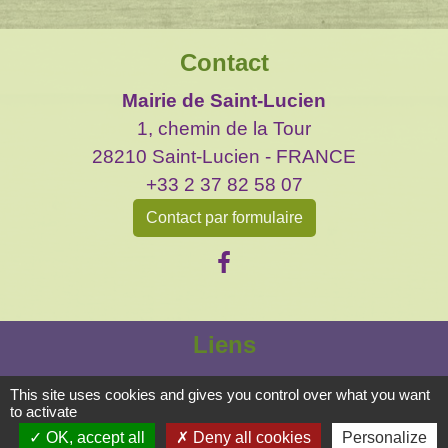
Contact
Mairie de Saint-Lucien
1, chemin de la Tour
28210 Saint-Lucien - FRANCE
+33 2 37 82 58 07
Contact par formulaire
Liens
CC des Portes Euréliennes d'Ile de France
This site uses cookies and gives you control over what you want
to activate
Préfecture d'Eure et Loir
OK, accept all
Deny all cookies
Personalize
Conseil départemental 28