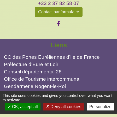
+33 2 37 82 58 07
Contact par formulaire
Liens
CC des Portes Euréliennes d'Ile de France
Préfecture d'Eure et Loir
Conseil départemental 28
Office de Tourisme intercommunal
Gendarmerie Nogent-le-Roi
This site uses cookies and gives you control over what you want
Mentions légales
-
Politique de confidentialité
-
to activate
OK, accept all
Deny all cookies
Personalize
Accessibilité
-
Application mobile Localiti
-