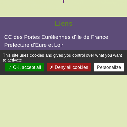
Liens
CC des Portes Euréliennes d'Ile de France
Préfecture d'Eure et Loir
Conseil départemental 28
This site uses cookies and gives you control over what you want
to activate
Office de Tourisme intercommunal
OK, accept all
Deny all cookies
Personalize
Gendarmerie Nogent-le-Roi
Mentions légales
-
Politique de confidentialité
-
Accessibilité
-
Application mobile Localiti
-
Plan du site
-
Gestion des cookies