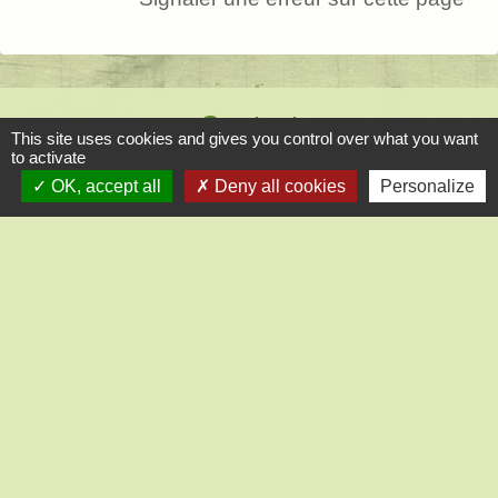
Contact
This site uses cookies and gives you control over what you want
to activate
Mairie de Saint-Lucien
OK, accept all
Deny all cookies
Personalize
1, chemin de la Tour
28210 Saint-Lucien - FRANCE
+33 2 37 82 58 07
Contact par formulaire
Liens
CC des Portes Euréliennes d'Ile de France