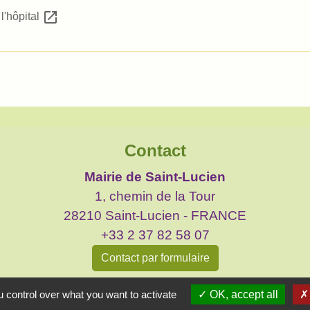
open_in_new
 l'hôpital
Contact
Mairie de Saint-Lucien
1, chemin de la Tour
28210 Saint-Lucien - FRANCE
+33 2 37 82 58 07
Contact par formulaire
 control over what you want to activate
OK, accept all