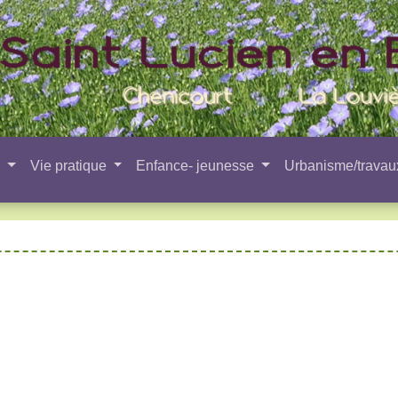
e
Vie pratique
Enfance- jeunesse
Urbanisme/trava