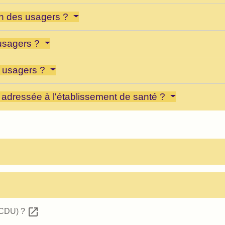
on des usagers ?
 usagers ?
s usagers ?
 adressée à l'établissement de santé ?
open_in_new
 (CDU) ?