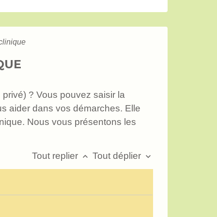
clinique
QUE
privé) ? Vous pouvez saisir la
ous aider dans vos démarches. Elle
inique. Nous vous présentons les
Tout replier
Tout déplier
keyboard_arrow_up
keyboard_arrow_down