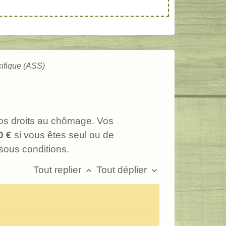
cifique (ASS)
vos droits au chômage. Vos
0 €
si vous êtes seul ou de
 sous conditions.
Tout replier
Tout déplier
keyboard_arrow_up
keyboard_arrow_down