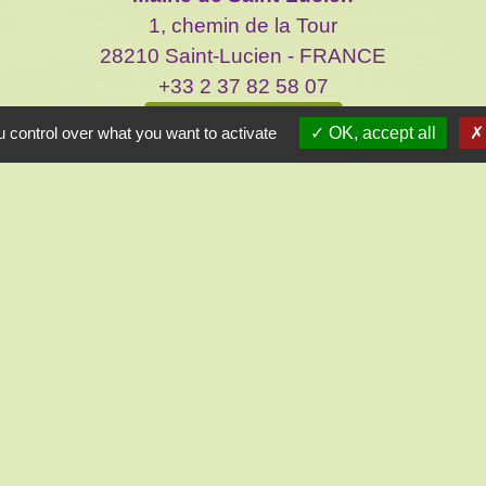
1, chemin de la Tour
28210 Saint-Lucien - FRANCE
+33 2 37 82 58 07
Contact par formulaire
 control over what you want to activate
OK, accept all
Liens
réliennes d'Ile de France
 et Loir
mental 28
sme intercommunal
ent-le-Roi