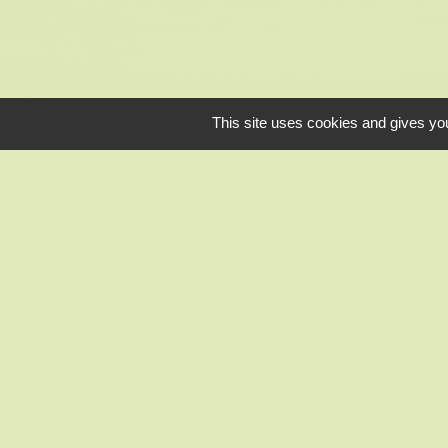
This site uses cookies and gives you
CC des Portes Eu
Préfecture d'Eure
Conseil départe
Office de Touri
Gendarmerie Nog