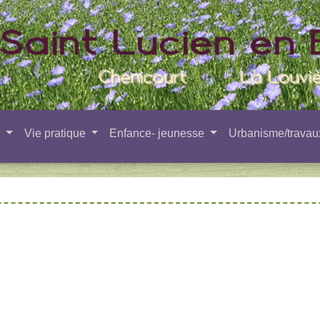
e
Vie pratique
Enfance- jeunesse
Urbanisme/trava