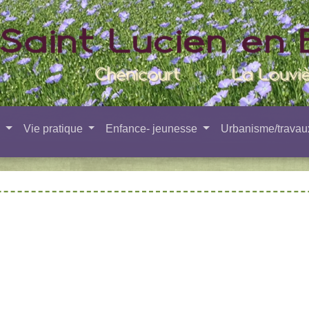
e
Vie pratique
Enfance- jeunesse
Urbanisme/trava