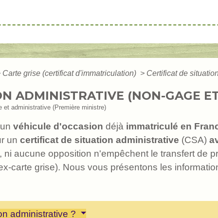
>
Carte grise (certificat d'immatriculation)
>
Certificat de situati
ION ADMINISTRATIVE (NON-GAGE E
le et administrative (Première ministre)
un
véhicule d'occasion
déjà
immatriculé en Fran
ur un
certificat de situation administrative
(CSA)
a
 ni aucune opposition n'empêchent le transfert de pro
(ex-carte grise). Nous vous présentons les informatio
ion administrative ?