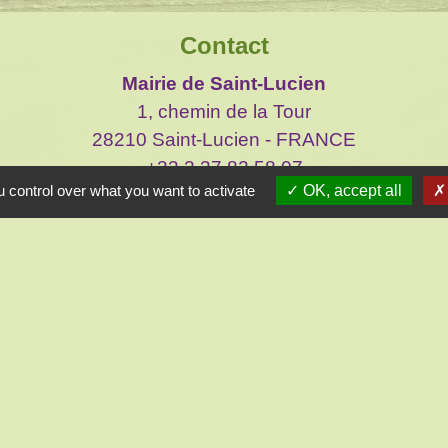
Contact
Mairie de Saint-Lucien
1, chemin de la Tour
28210 Saint-Lucien - FRANCE
+33 2 37 82 58 07
 control over what you want to activate
OK, accept all
Contact par formulaire
Liens
réliennes d'Ile de France
 et Loir
mental 28