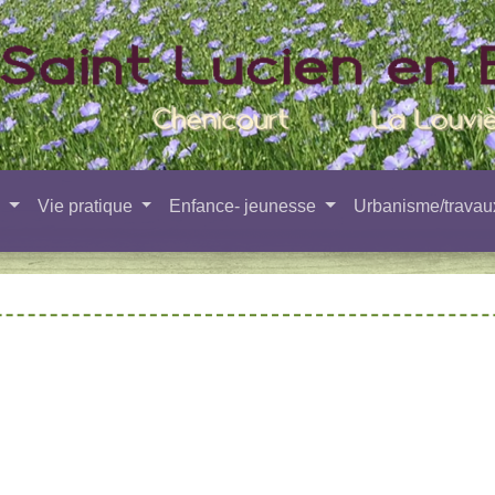
e
Vie pratique
Enfance- jeunesse
Urbanisme/trava