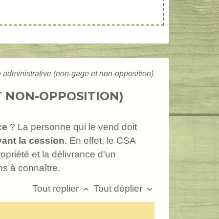
on administrative (non-gage et non-opposition)
T NON-OPPOSITION)
ce
? La personne qui le vend doit
vant la cession
. En effet, le CSA
priété et la délivrance d'un
ns à connaître.
Tout replier
Tout déplier
keyboard_arrow_up
keyboard_arrow_down