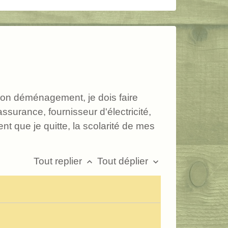
mon déménagement, je dois faire
ssurance, fournisseur d'électricité,
t que je quitte, la scolarité de mes
Tout replier
Tout déplier
keyboard_arrow_up
keyboard_arrow_down