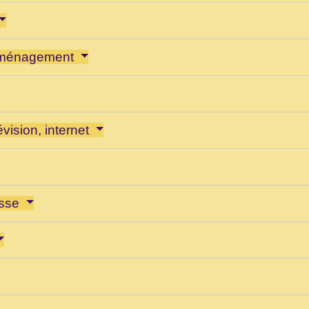
déménagement
évision, internet
esse