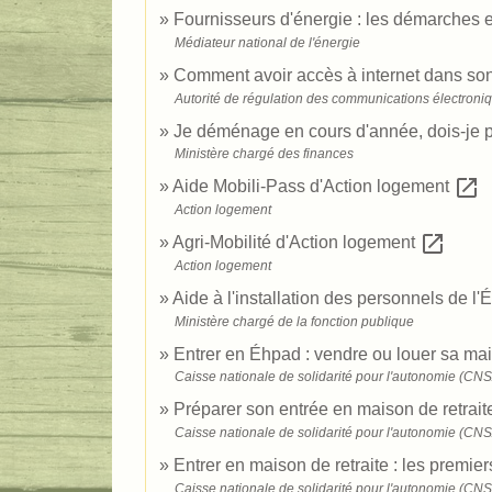
Fournisseurs d'énergie : les démarche
Médiateur national de l'énergie
Comment avoir accès à internet dans s
Autorité de régulation des communications électroni
Je déménage en cours d'année, dois-je pa
Ministère chargé des finances
open_in_new
Aide Mobili-Pass d'Action logement
Action logement
open_in_new
Agri-Mobilité d'Action logement
Action logement
Aide à l'installation des personnels de l'
Ministère chargé de la fonction publique
Entrer en Éhpad : vendre ou louer sa m
Caisse nationale de solidarité pour l'autonomie (CN
Préparer son entrée en maison de retrai
Caisse nationale de solidarité pour l'autonomie (CN
Entrer en maison de retraite : les premier
Caisse nationale de solidarité pour l'autonomie (CN