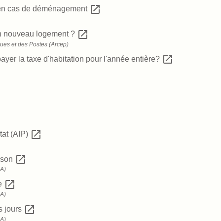
open_in_new
s en cas de déménagement
open_in_new
on nouveau logement ?
ques et des Postes (Arcep)
open_in_new
yer la taxe d'habitation pour l'année entière?
open_in_new
État (AIP)
open_in_new
aison
SA)
open_in_new
te
SA)
open_in_new
s jours
SA)