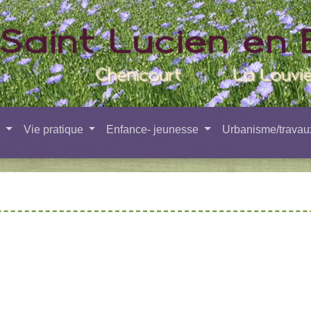
e
Vie pratique
Enfance- jeunesse
Urbanisme/trava