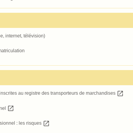
 internet, télévision)
matriculation
open_in_new
inscrites au registre des transporteurs de marchandises
open_in_new
nnel
open_in_new
ionnel : les risques