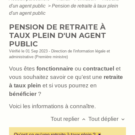
d'un agent public
>
Pension de retraite à taux plein
d'un agent public
PENSION DE RETRAITE À
TAUX PLEIN D'UN AGENT
PUBLIC
Vérifié le 01 Sep 2023 - Direction de l'information légale et
administrative (Première ministre)
Vous êtes
fonctionnaire
ou
contractuel
et
vous souhaitez savoir ce qu'est une
retraite
à taux plein
et si vous pourrez en
bénéficier
?
Voici les informations à connaître.
Tout replier
Tout déplier
keyboard_arrow_up
keyboard_arrow_down
Qu'est-ce qu'une retraite à taux plein ?