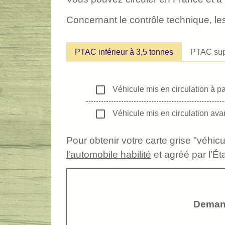
Concernant le contrôle technique, les
PTAC inférieur à 3,5 tonnes
PTAC supé
check_box_outline_blank
Véhicule mis en circulation à pa
check_box_outline_blank
Véhicule mis en circulation ava
Pour obtenir votre carte grise "véhic
l'automobile habilité
et agréé par l’Éta
Demand