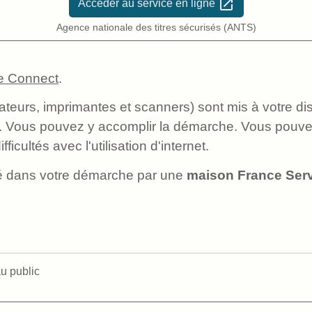
open_in_new
Accéder au service en ligne
Agence nationale des titres sécurisés (ANTS)
e Connect
.
ateurs, imprimantes et scanners) sont mis à votre di
s. Vous pouvez y accomplir la démarche. Vous pouve
icultés avec l'utilisation d'internet.
 dans votre démarche par une
maison France Ser
u public