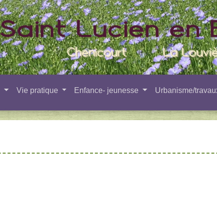
e
Vie pratique
Enfance- jeunesse
Urbanisme/trava