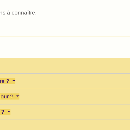
ns à connaître.
ire ?
jour ?
r ?