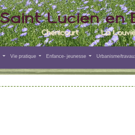
e
Vie pratique
Enfance- jeunesse
Urbanisme/trava