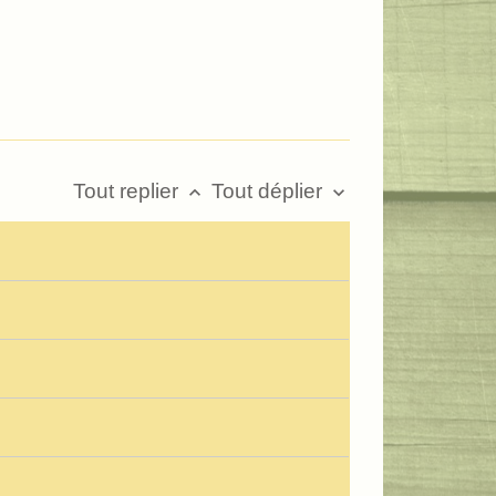
Tout replier
Tout déplier
keyboard_arrow_up
keyboard_arrow_down