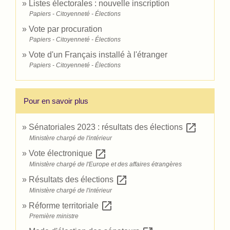
Listes électorales : nouvelle inscription
Papiers - Citoyenneté - Élections
Vote par procuration
Papiers - Citoyenneté - Élections
Vote d'un Français installé à l'étranger
Papiers - Citoyenneté - Élections
Pour en savoir plus
open_in_new
Sénatoriales 2023 : résultats des élections
Ministère chargé de l'intérieur
open_in_new
Vote électronique
Ministère chargé de l'Europe et des affaires étrangères
open_in_new
Résultats des élections
Ministère chargé de l'intérieur
open_in_new
Réforme territoriale
Première ministre