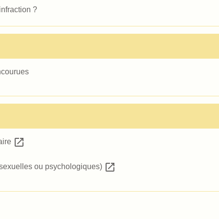
nfraction ?
ncourues
open_in_new
aire
open_in_new
 sexuelles ou psychologiques)