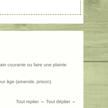
in courante ou faire une plainte
leur âge (amende, prison).
Tout replier
Tout déplier
keyboard_arrow_up
keyboard_arrow_down