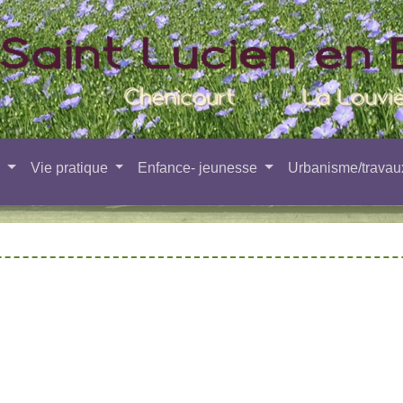
e
Vie pratique
Enfance- jeunesse
Urbanisme/trava