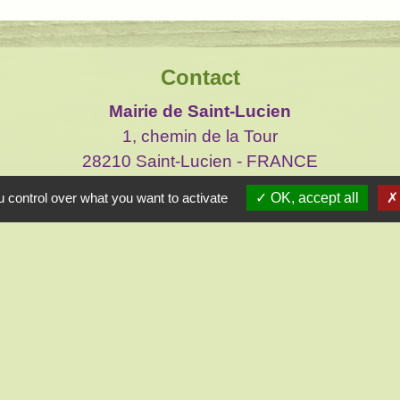
Contact
Mairie de Saint-Lucien
1, chemin de la Tour
28210 Saint-Lucien - FRANCE
+33 2 37 82 58 07
 control over what you want to activate
OK, accept all
Contact par formulaire
Liens
réliennes d'Ile de France
 et Loir