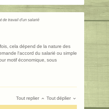
t de travail d'un salarié
efois, cela dépend de la nature des
demande l'accord du salarié ou simple
pour motif économique, sous
Tout replier
Tout déplier
keyboard_arrow_up
keyboard_arrow_down