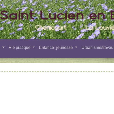
e
Vie pratique
Enfance- jeunesse
Urbanisme/trava