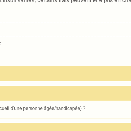
insuffisantes, certains frais peuvent être pris en ch
e
ccueil d'une personne âgée/handicapée) ?