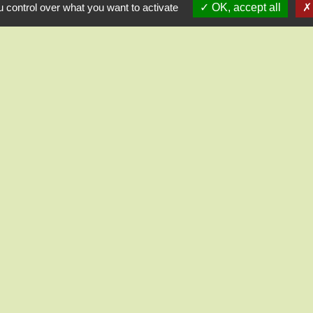
1, chemin de la Tour
 control over what you want to activate
OK, accept all
28210 Saint-Lucien - FRANCE
+33 2 37 82 58 07
Contact par formulaire
Liens
réliennes d'Ile de France
 et Loir
mental 28
sme intercommunal
ent-le-Roi
entialité
-
Accessibilité
-
Application mobile Localiti