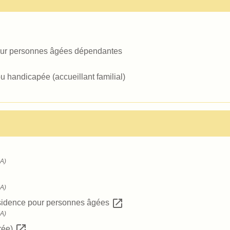
our personnes âgées dépendantes
u handicapée (accueillant familial)
SA)
SA)
open_in_new
résidence pour personnes âgées
SA)
open_in_new
rée)