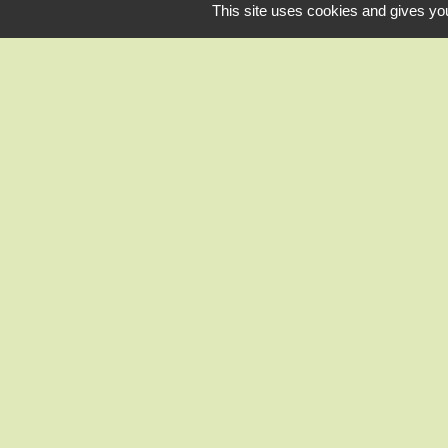
This site uses cookies and gives you
CC des Portes Eu
Préfecture d'Eure
Conseil départe
Office de Touri
Gendarmerie Nog
Mentions légales
-
Politique de confid