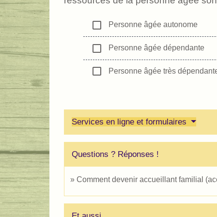
ressources de la personne âgée sont 
check_box_outline_blank
Personne âgée autonome
check_box_outline_blank
Personne âgée dépendante
check_box_outline_blank
Personne âgée très dépendant
Services en ligne et formulaires
Questions ? Réponses !
Comment devenir accueillant familial (a
Et aussi