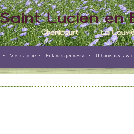
e
Vie pratique
Enfance- jeunesse
Urbanisme/trava