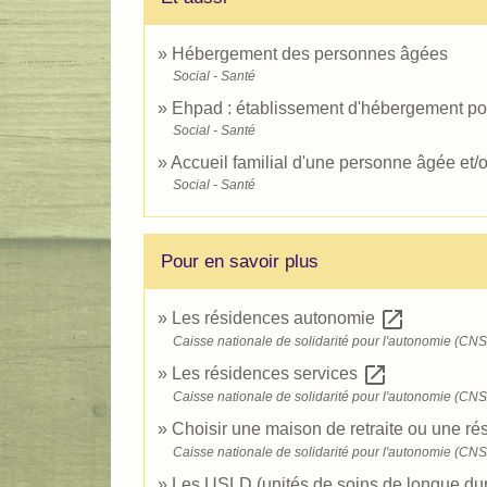
Hébergement des personnes âgées
Social - Santé
Ehpad : établissement d'hébergement p
Social - Santé
Accueil familial d'une personne âgée et/o
Social - Santé
Pour en savoir plus
open_in_new
Les résidences autonomie
Caisse nationale de solidarité pour l'autonomie (CN
open_in_new
Les résidences services
Caisse nationale de solidarité pour l'autonomie (CN
Choisir une maison de retraite ou une 
Caisse nationale de solidarité pour l'autonomie (CN
Les USLD (unités de soins de longue du