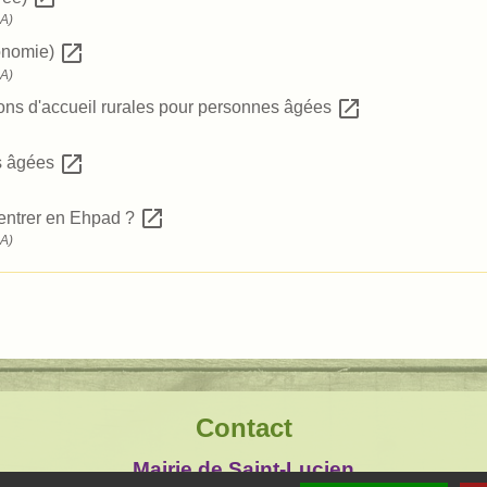
SA)
open_in_new
tonomie)
SA)
open_in_new
sons d'accueil rurales pour personnes âgées
open_in_new
es âgées
open_in_new
entrer en Ehpad ?
SA)
Contact
Mairie de Saint-Lucien