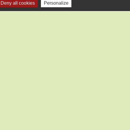
Deny all cookies
Personalize
-
Plan du site
-
Gestion des cookies