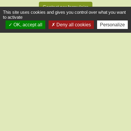
Contact par formulaire
This site uses cookies and gives you control over what you want
to activate
OK, accept all
Deny all cookies
Personalize
Liens
CC des Portes Euréliennes d'Ile de France
Préfecture d'Eure et Loir
Conseil départemental 28
Office de Tourisme intercommunal
Gendarmerie Nogent-le-Roi
Mentions légales
-
Politique de confidentialité
-
Accessibilité
-
Application mobile Localiti
-
Plan du site
-
Gestion des cookies