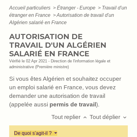
Accueil particuliers
>
Étranger - Europe
>
Travail d'un
étranger en France
>
Autorisation de travail d'un
Algérien salarié en France
AUTORISATION DE
TRAVAIL D'UN ALGÉRIEN
SALARIÉ EN FRANCE
Vérifié le 02 Apr 2021 - Direction de l'information légale et
administrative (Première ministre)
Si vous êtes Algérien et souhaitez occuper
un emploi salarié en France, vous devez
demander une autorisation de travail
(appelée aussi
permis de travail
).
Tout replier
Tout déplier
keyboard_arrow_up
keyboard_arrow_down
De quoi s'agit-il ?