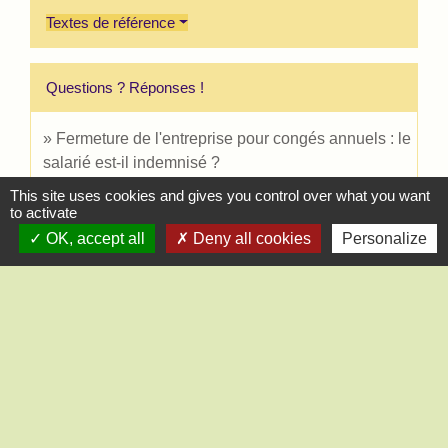
Textes de référence
Questions ? Réponses !
Fermeture de l'entreprise pour congés annuels : le
salarié est-il indemnisé ?
This site uses cookies and gives you control over what you want
to activate
Signaler une erreur sur cette page
OK, accept all
Deny all cookies
Personalize
Contact
Mairie de Saint-Lucien
1, chemin de la Tour
28210 Saint-Lucien - FRANCE