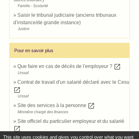
Famille - Scolarité
Saisir le tribunal judiciaire (anciens tribunaux
d'instance/de grande instance)
Justice
Pour en savoir plus
open_in_new
Que faire en cas de décès de l'employeur ?
Urssaf
Contrat de travail d'un salarié déclaré avec le Cesu
open_in_new
Urssaf
open_in_new
Site des services à la personne
Ministère chargé des finances
Site officiel du particulier employeur et du salarié
open_in_new
Urssaf Caisse nationale (ex-Acoss)
This site uses cookies and gives you control over what you want