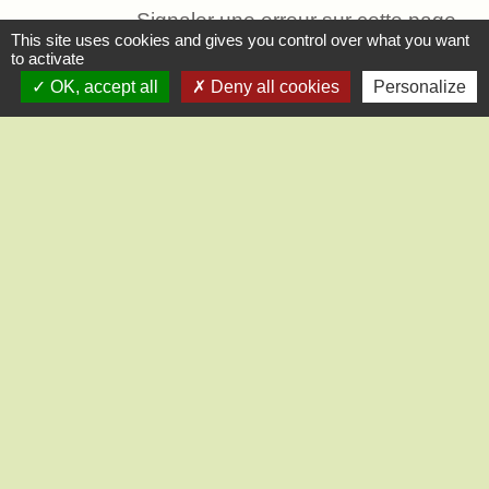
Signaler une erreur sur cette page
This site uses cookies and gives you control over what you want
to activate
OK, accept all
Deny all cookies
Personalize
Contact
Mairie de Saint-Lucien
1, chemin de la Tour
28210 Saint-Lucien - FRANCE
+33 2 37 82 58 07
Contact par formulaire
Liens