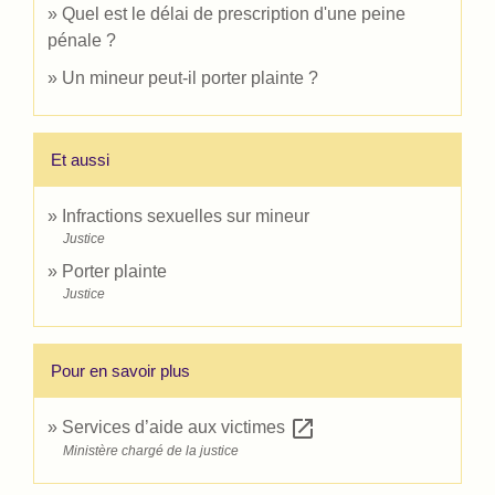
Quel est le délai de prescription d'une peine
pénale ?
Un mineur peut-il porter plainte ?
Et aussi
Infractions sexuelles sur mineur
Justice
Porter plainte
Justice
Pour en savoir plus
open_in_new
Services d’aide aux victimes
Ministère chargé de la justice