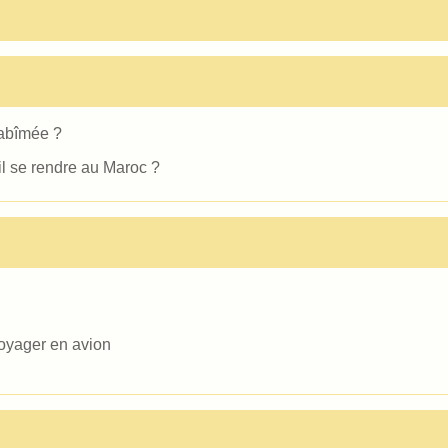
 abîmée ?
l se rendre au Maroc ?
oyager en avion