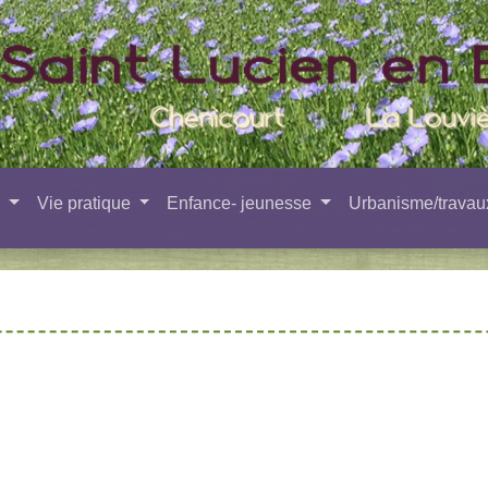
e
Vie pratique
Enfance- jeunesse
Urbanisme/trava