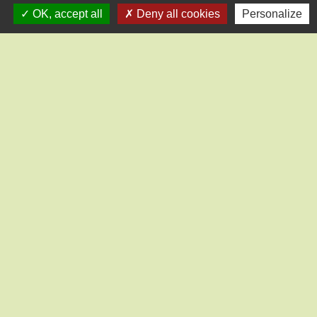
OK, accept all
Deny all cookies
Personalize
Contact
Mairie de Saint-Lucien
1, chemin de la Tour
28210 Saint-Lucien - FRANCE
+33 2 37 82 58 07
Contact par formulaire
Liens
CC des Portes Euréliennes d'Ile de France
Préfecture d'Eure et Loir
Conseil départemental 28