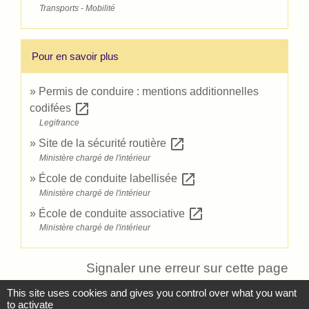
Transports - Mobilité
Pour en savoir plus
Permis de conduire : mentions additionnelles
open_in_new
codifées
Legifrance
open_in_new
Site de la sécurité routière
Ministère chargé de l'intérieur
open_in_new
École de conduite labellisée
Ministère chargé de l'intérieur
open_in_new
École de conduite associative
Ministère chargé de l'intérieur
Signaler une erreur sur cette page
This site uses cookies and gives you control over what you want
to activate