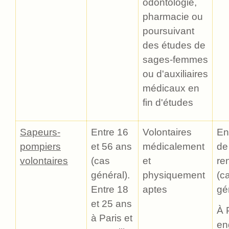
odontologie,
pharmacie ou
poursuivant
des études de
sages-femmes
ou d'auxiliaires
médicaux en
fin d'études
Sapeurs-
Entre 16
Volontaires
En
pompiers
et 56 ans
médicalement
de
volontaires
(cas
et
re
général).
physiquement
(c
Entre 18
aptes
gé
et 25 ans
À P
à Paris et
en