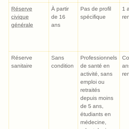
Réserve
À partir
Pas de profil
1 
civique
de 16
spécifique
re
générale
ans
Réserve
Sans
Professionnels
Co
sanitaire
condition
de santé en
an
activité, sans
re
emploi ou
retraités
depuis moins
de 5 ans,
étudiants en
médecine,