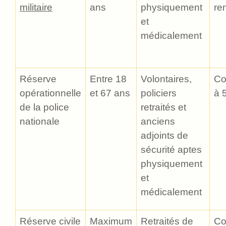
militaire
ans
physiquement
re
et
médicalement
Réserve
Entre 18
Volontaires,
Co
opérationnelle
et 67 ans
policiers
à 
de la police
retraités et
nationale
anciens
adjoints de
sécurité aptes
physiquement
et
médicalement
Réserve civile
Maximum
Retraités de
Co