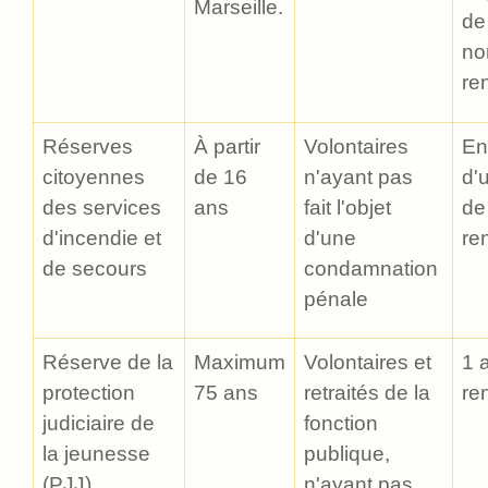
Marseille.
de
no
re
Réserves
À partir
Volontaires
En
citoyennes
de 16
n'ayant pas
d'
des services
ans
fait l'objet
de
d'incendie et
d'une
re
de secours
condamnation
pénale
Réserve de la
Maximum
Volontaires et
1 
protection
75 ans
retraités de la
re
judiciaire de
fonction
la jeunesse
publique,
(PJJ)
n'ayant pas