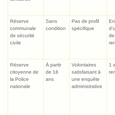
Réserve
Sans
Pas de profil
En
communale
condition
spécifique
d'
de sécurité
de
civile
re
Réserve
À partir
Volontaires
1 
citoyenne de
de 18
satisfaisant à
re
la Police
ans
une enquête
nationale
administrative