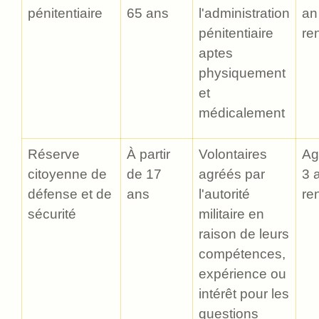
pénitentiaire
65 ans
l'administration
an
pénitentiaire
re
aptes
physiquement
et
médicalement
Réserve
À partir
Volontaires
Ag
citoyenne de
de 17
agréés par
3 
défense et de
ans
l'autorité
re
sécurité
militaire en
raison de leurs
compétences,
expérience ou
intérêt pour les
questions