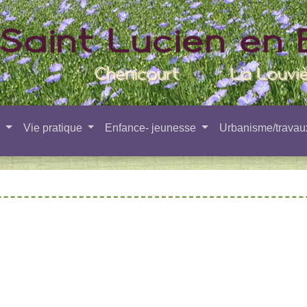
e
Vie pratique
Enfance- jeunesse
Urbanisme/trava