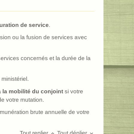
uration de service
.
sion ou la fusion de services avec
 services concernés et la durée de la
ministériel.
à la mobilité du conjoint
si votre
de votre mutation.
émunération brute annuelle de votre
Tout replier
Tout déplier
keyboard_arrow_up
keyboard_arrow_down