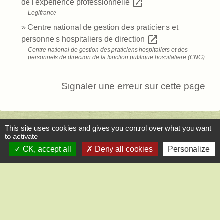
open_in_new
de l'expérience professionnelle
Legifrance
Centre national de gestion des praticiens et
open_in_new
personnels hospitaliers de direction
Centre national de gestion des praticiens hospitaliers et des
personnels de direction de la fonction publique hospitalière (CNG)
Signaler une erreur sur cette page
This site uses cookies and gives you control over what you want
to activate
Contact
OK, accept all
Deny all cookies
Personalize
Mairie de Saint-Lucien
1, chemin de la Tour
28210 Saint-Lucien - FRANCE
+33 2 37 82 58 07
Contact par formulaire