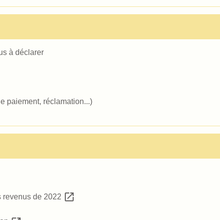
us à déclarer
 de paiement, réclamation...)
open_in_new
es revenus de 2022