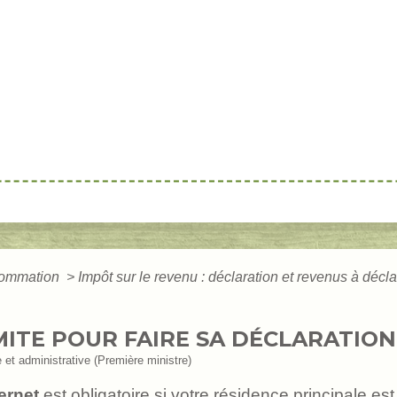
nsommation
>
Impôt sur le revenu : déclaration et revenus à décl
MITE POUR FAIRE SA DÉCLARATION
e et administrative (Première ministre)
ernet
est obligatoire si votre résidence principale es