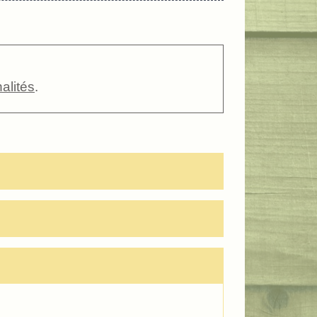
alités
.