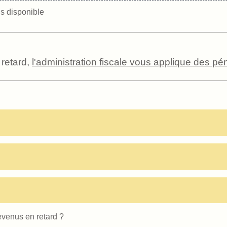
us disponible
 retard,
l'administration fiscale vous applique des pén
evenus en retard ?