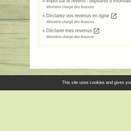
Impôt sur le revenu : dépliants d'informa
Ministère chargé des finances
open_in_new
Déclarez vos revenus en ligne
Ministère chargé des finances
open_in_new
Déclarer mes revenus
Ministère chargé des finances
This site uses cookies and gives you