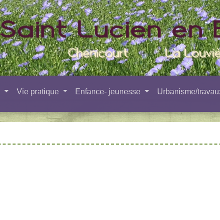
e
Vie pratique
Enfance- jeunesse
Urbanisme/trava