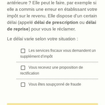
antérieure ? Elle peut le faire, par exemple si
elle a commis une erreur en établissant votre
impôt sur le revenu. Elle dispose d'un certain
délai (appelé
délai de prescription
ou
délai
de reprise
) pour vous le réclamer.
Le délai varie selon votre situation :
check_box_outline_blank
Les services fiscaux vous demandent un
supplément d'impôt
check_box_outline_blank
Vous recevez une proposition de
rectification
check_box_outline_blank
Vous êtes soupçonné de fraude