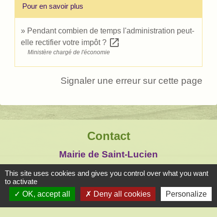
Pour en savoir plus
Pendant combien de temps l'administration peut-
open_in_new
elle rectifier votre impôt ?
Ministère chargé de l'économie
Signaler une erreur sur cette page
Contact
Mairie de Saint-Lucien
1, chemin de la Tour
This site uses cookies and gives you control over what you want
28210 Saint-Lucien - FRANCE
to activate
OK, accept all
Deny all cookies
Personalize
+33 2 37 82 58 07
Contact par formulaire