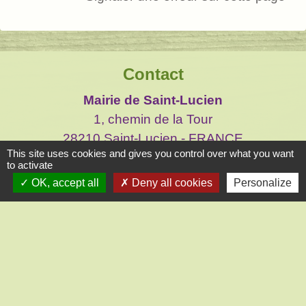
Contact
Mairie de Saint-Lucien
1, chemin de la Tour
28210 Saint-Lucien - FRANCE
This site uses cookies and gives you control over what you want
+33 2 37 82 58 07
to activate
Contact par formulaire
OK, accept all
Deny all cookies
Personalize
Liens
CC des Portes Euréliennes d'Ile de France