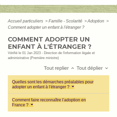
Accueil particuliers
>
Famille - Scolarité
>
Adoption
>
Comment adopter un enfant à l'étranger ?
COMMENT ADOPTER UN
ENFANT À L'ÉTRANGER ?
Vérifié le 01 Jan 2023 - Direction de l'information légale et
administrative (Première ministre)
Tout replier
Tout déplier
keyboard_arrow_up
keyboard_arrow_down
Quelles sont les démarches préalables pour
adopter un enfant à l'étranger ?
Comment faire reconnaître l'adoption en
France ?