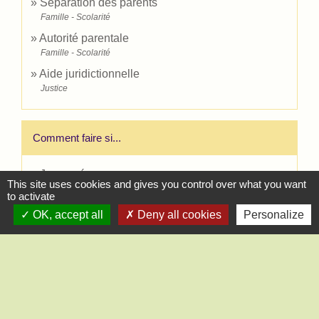
Séparation des parents
Famille - Scolarité
Autorité parentale
Famille - Scolarité
Aide juridictionnelle
Justice
Comment faire si...
Je me sépare
This site uses cookies and gives you control over what you want
to activate
OK, accept all
Deny all cookies
Personalize
Signaler une erreur sur cette page
Contact