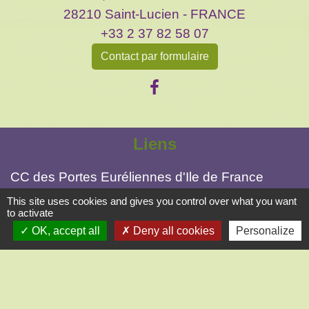
28210 Saint-Lucien - FRANCE
+33 2 37 82 58 07
Contact par formulaire
Liens
CC des Portes Euréliennes d'Ile de France
Préfecture d'Eure et Loir
This site uses cookies and gives you control over what you want
to activate
Conseil départemental 28
OK, accept all
Deny all cookies
Personalize
Office de Tourisme intercommunal
Gendarmerie Nogent-le-Roi
Mentions légales
-
Politique de confidentialité
-