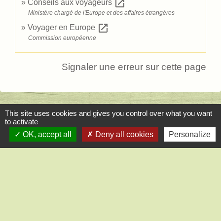
open_in_new
Conseils aux voyageurs
Ministère chargé de l'Europe et des affaires étrangères
open_in_new
Voyager en Europe
Commission européenne
Signaler une erreur sur cette page
This site uses cookies and gives you control over what you want
Contact
to activate
OK, accept all
Deny all cookies
Personalize
Mairie de Saint-Lucien
1, chemin de la Tour
28210 Saint-Lucien - FRANCE
+33 2 37 82 58 07
Contact par formulaire