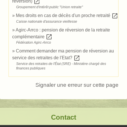
open_in_new
réversion)
Groupement d'intérêt public "Union retraite"
open_in_new
Mes droits en cas de décès d'un proche retraité
Caisse nationale d'assurance vieillesse
Agirc-Arrco : pension de réversion de la retraite
open_in_new
complémentaire
Fédération Agirc-Arrco
Comment demander ma pension de réversion au
open_in_new
service des retraites de l'Etat?
Service des retraites de l'État (SRE) - Ministère chargé des
finances publiques
Signaler une erreur sur cette page
Contact