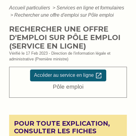
Accueil particuliers
>
Services en ligne et formulaires
>
Rechercher une offre d'emploi sur Pôle emploi
RECHERCHER UNE OFFRE
D'EMPLOI SUR PÔLE EMPLOI
(SERVICE EN LIGNE)
Vérifié le 17 Feb 2023 - Direction de l'information légale et
administrative (Première ministre)
open_in_new
Accéder au service en ligne
Pôle emploi
POUR TOUTE EXPLICATION,
CONSULTER LES FICHES