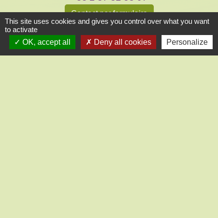
Contact par formulaire
This site uses cookies and gives you control over what you want
to activate
OK, accept all
Deny all cookies
Personalize
Liens
CC des Portes Euréliennes d'Ile de France
Préfecture d'Eure et Loir
Conseil départemental 28
Office de Tourisme intercommunal
Gendarmerie Nogent-le-Roi
Mentions légales
-
Politique de confidentialité
-
Accessibilité
-
Application mobile Localiti
-