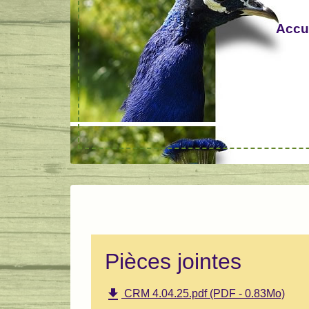
Accu
Pièces jointes
file_download
CRM 4.04.25.pdf (PDF - 0.83Mo)