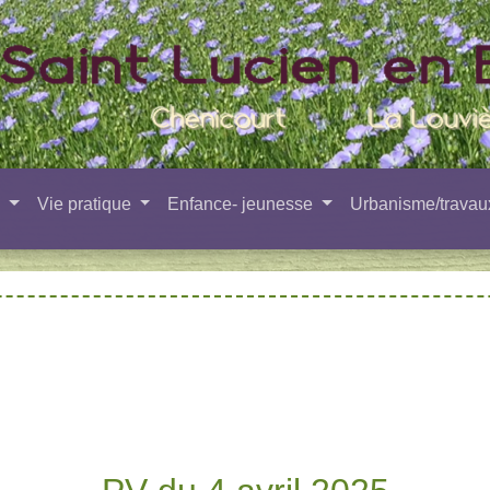
e
Vie pratique
Enfance- jeunesse
Urbanisme/trava