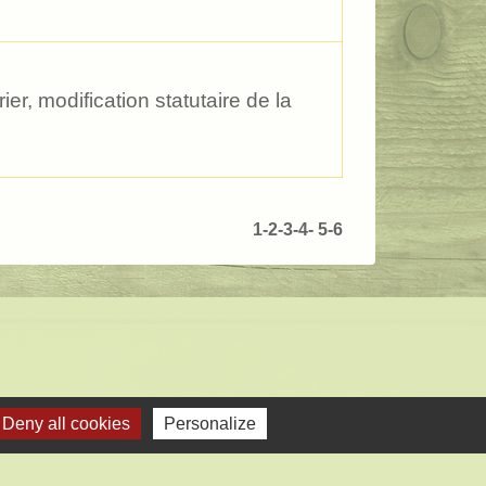
r, modification statutaire de la
1
-2
-3
-4
-
5
-6
Deny all cookies
Personalize