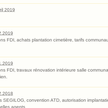
il 2019
2.2019
 FDI, achats plantation cimetière, tarifs communaux
1.2019
 FDI, travaux rénovation intérieure salle communal
ien.
2.2018
s SEGILOG, convention ATD, autorisation implantati
elles agents