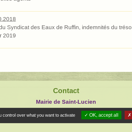
0.2018
u Syndicat des Eaux de Ruffin, indemnités du trésorie
er 2019
Contact
Mairie de Saint-Lucien
1, chemin de la Tour
 control over what you want to activate
OK, accept all
28210 Saint-Lucien - FRANCE
+33 2 37 82 58 07