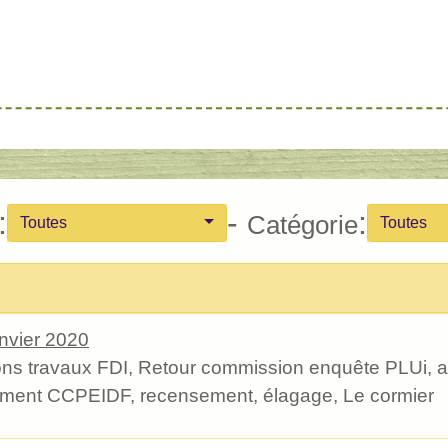
:
-
:
Catégorie
Toutes
Toutes
nvier 2020
s travaux FDI, Retour commission enquête PLUi, 
ment CCPEIDF, recensement, élagage, Le cormier