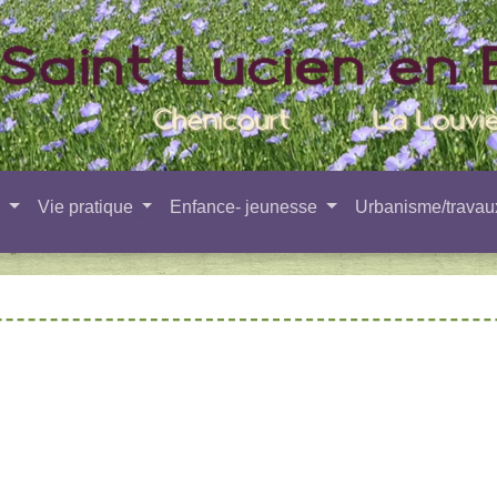
e
Vie pratique
Enfance- jeunesse
Urbanisme/trava