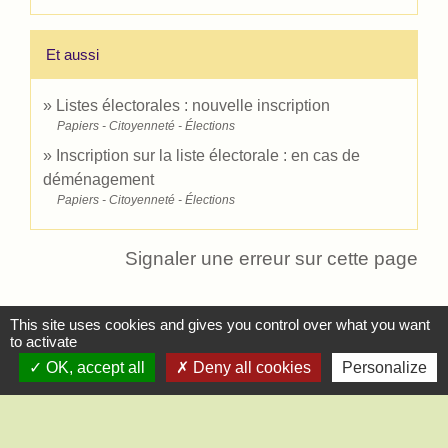
Et aussi
Listes électorales : nouvelle inscription
Papiers - Citoyenneté - Élections
Inscription sur la liste électorale : en cas de
déménagement
Papiers - Citoyenneté - Élections
Signaler une erreur sur cette page
This site uses cookies and gives you control over what you want
to activate
OK, accept all
Deny all cookies
Personalize
Contact
Mairie de Saint-Lucien
1, chemin de la Tour