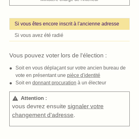
Si vous êtes encore inscrit à l'ancienne adresse
Si vous avez été radié
Vous pouvez voter lors de l'élection :
Soit en vous déplaçant sur votre ancien bureau de
vote en présentant une
pièce d'identité
Soit en
donnant procuration
à un électeur
Attention :
warning
vous devrez ensuite
signaler votre
changement d'adresse
.