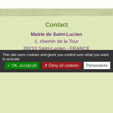
Contact
Mairie de Saint-Lucien
1, chemin de la Tour
28210 Saint-Lucien - FRANCE
This site uses cookies and gives you control over what you want
+33 2 37 82 58 07
to activate
Contact par formulaire
OK, accept all
Deny all cookies
Personalize
Liens
CC des Portes Euréliennes d'Ile de France