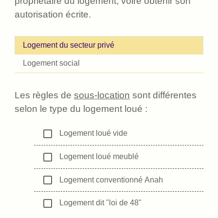
propriétaire du logement, voire obtenir son
autorisation écrite.
Logement du secteur privé
Logement social
Les règles de
sous-location
sont différentes
selon le type du logement loué :
check_box_outline_blank
Logement loué vide
check_box_outline_blank
Logement loué meublé
check_box_outline_blank
Logement conventionné Anah
check_box_outline_blank
Logement dit "loi de 48"