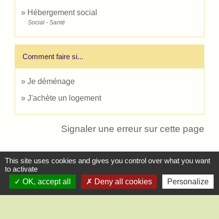
Hébergement social
Social - Santé
Comment faire si...
Je déménage
J'achète un logement
Signaler une erreur sur cette page
This site uses cookies and gives you control over what you want
to activate
OK, accept all
Deny all cookies
Personalize
Contact
Mairie de Saint-Lucien
1, chemin de la Tour