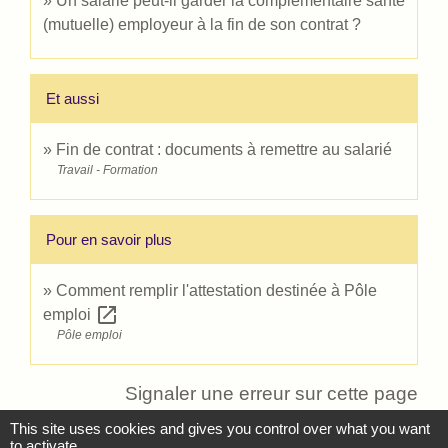
Un salarié peut-il garder la complémentaire santé
(mutuelle) employeur à la fin de son contrat ?
Et aussi
Fin de contrat : documents à remettre au salarié
Travail - Formation
Pour en savoir plus
Comment remplir l'attestation destinée à Pôle
open_in_new
emploi
Pôle emploi
Signaler une erreur sur cette page
This site uses cookies and gives you control over what you want
to activate