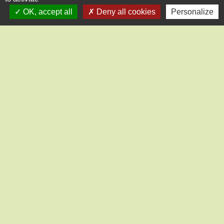
OK, accept all
Deny all cookies
Personalize
Contact
Mairie de Saint-Lucien
1, chemin de la Tour
28210 Saint-Lucien - FRANCE
+33 2 37 82 58 07
Contact par formulaire
Liens
CC des Portes Euréliennes d'Ile de France
Préfecture d'Eure et Loir
Conseil départemental 28