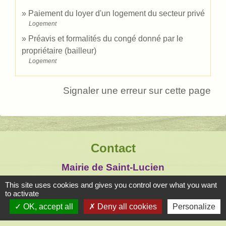
Paiement du loyer d'un logement du secteur privé
Logement
Préavis et formalités du congé donné par le
propriétaire (bailleur)
Logement
Signaler une erreur sur cette page
Contact
Mairie de Saint-Lucien
1, chemin de la Tour
This site uses cookies and gives you control over what you want
to activate
28210 Saint-Lucien - FRANCE
OK, accept all
Deny all cookies
Personalize
+33 2 37 82 58 07