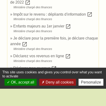
open_in_new
de 2022
Ministère chargé des finances
open_in_new
Impôt sur le revenu : dépliants d'information
Ministère chargé des finances
open_in_new
Enfants majeurs au 1er janvier
Ministère chargé des finances
Je déclare pour la première fois, je déclare chaque
open_in_new
année
Ministère chargé des finances
open_in_new
Déclarez vos revenus en ligne
Ministère chargé des finances
open_in_new
Déclarer mes revenus
This site uses cookies and gives you control over what you want
Ministère chargé des finances
to activate
OK, accept all
Deny all cookies
Personalize
Signaler une erreur sur cette page