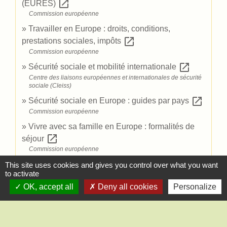
open_in_new
(EURES)
Commission européenne
Travailler en Europe : droits, conditions,
open_in_new
prestations sociales, impôts
Commission européenne
open_in_new
Sécurité sociale et mobilité internationale
Centre des liaisons européennes et internationales de sécurité
sociale (Cleiss)
open_in_new
Sécurité sociale en Europe : guides par pays
Commission européenne
Vivre avec sa famille en Europe : formalités de
open_in_new
séjour
Commission européenne
open_in_new
Étrangers en Suisse
This site uses cookies and gives you control over what you want
to activate
Confédération suisse
OK, accept all
Deny all cookies
Personalize
Comment faire si...