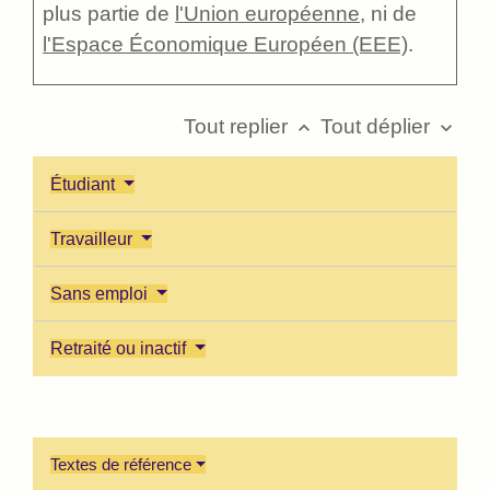
plus partie de
l'Union européenne
, ni de
l'Espace Économique Européen (EEE)
.
Tout replier
Tout déplier
keyboard_arrow_up
keyboard_arrow_down
Étudiant
Travailleur
Sans emploi
Retraité ou inactif
Textes de référence