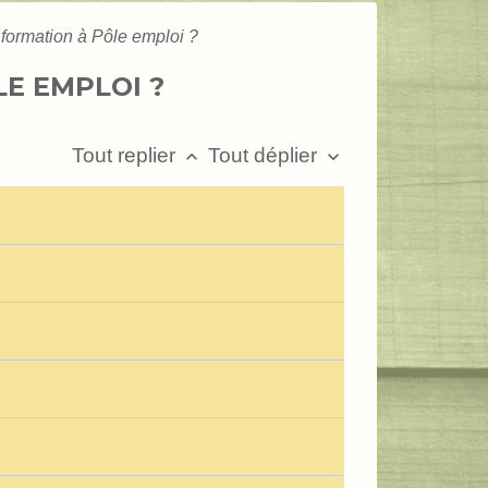
formation à Pôle emploi ?
E EMPLOI ?
Tout replier
Tout déplier
keyboard_arrow_up
keyboard_arrow_down