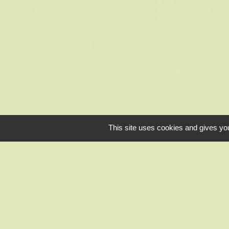
This site uses cookies and gives you
CC des Portes Eu
Préfecture d'Eure
Conseil départe
Office de Touri
Gendarmerie Nog