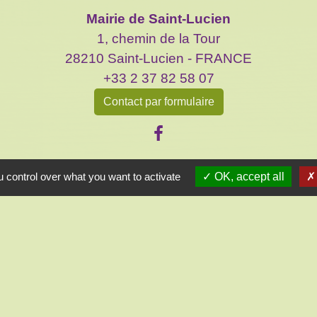
Mairie de Saint-Lucien
1, chemin de la Tour
28210 Saint-Lucien - FRANCE
+33 2 37 82 58 07
Contact par formulaire
 control over what you want to activate
OK, accept all
Liens
réliennes d'Ile de France
 et Loir
mental 28
sme intercommunal
ent-le-Roi