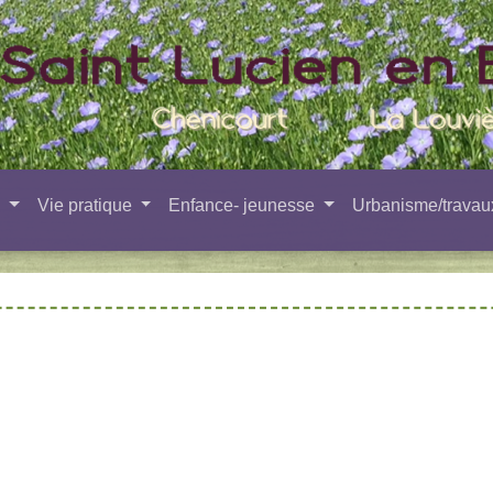
e
Vie pratique
Enfance- jeunesse
Urbanisme/trava