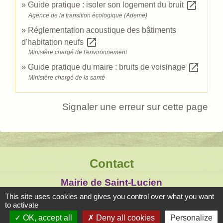
open_in_new
Guide pratique : isoler son logement du bruit
Agence de la transition écologique (Ademe)
Réglementation acoustique des bâtiments
open_in_new
d'habitation neufs
Ministère chargé de l'environnement
open_in_new
Guide pratique du maire : bruits de voisinage
Ministère chargé de la santé
Signaler une erreur sur cette page
Contact
Mairie de Saint-Lucien
1, chemin de la Tour
This site uses cookies and gives you control over what you want
to activate
28210 Saint-Lucien - FRANCE
OK, accept all
Deny all cookies
Personalize